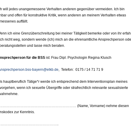
will jedes unangemessene Verhalten anderen gegenüber vermeiden. Ich bin
bar und offen für konstruktive Kritik, wenn anderen an meinem Verhalten etwas
essenes auffällt.
 ich eine Grenzüberschreitung bei meiner Tätigkeit bemerke oder von ihr erfah
ch nicht weg, sondern wende (ich) mich an die ehrenamtliche Ansprechperson ode
eratungsstellen und lasse mich beraten.
nsprechperson für die BSS
ist: Frau Dipl. Psychologin Regina Klusch
Ansprechperson.bss-bayern@elkb.de
, Telefon: 0175 / 14 71 71 9
 hauptberuflich Tätige*r werde ich entsprechend dem Interventionsplan meines
vorgehen, wenn ich sexuelle Übergriffe oder strafrechtlich relevante sexualisierte
wahrnehme.
…………………………………………………………… (Name, Vorname) nehme diesen
nskodex zur Kenntnis.
……………………………………………..
……………………………………………