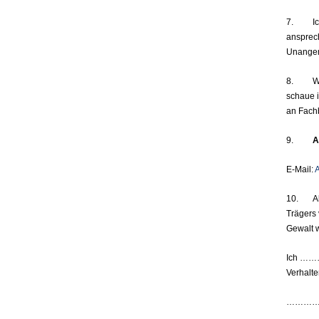
7. Ich 
ansprech
Unangem
8. Wenn
schaue i
an Fachb
9.
A
E-Mail:
10. Als
Trägers 
Gewalt 
Ich …
Verhalte
………
………