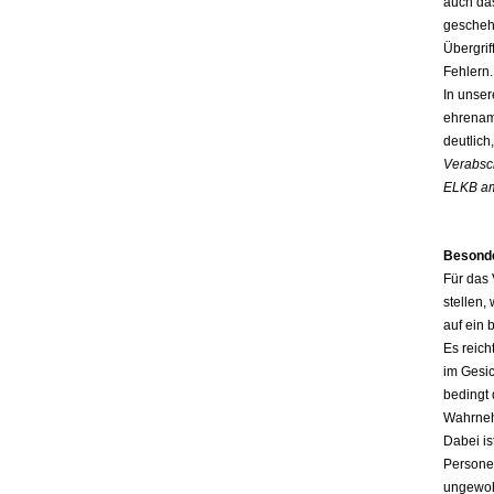
auch das
gescheh
Übergri
Fehlern.
In unser
ehrenamt
deutlich
Verabsc
ELKB am
Besonde
Für das 
stellen
auf ein 
Es reic
im Gesic
bedingt 
Wahrneh
Dabei is
Persone
ungewoh