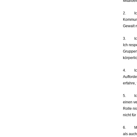
Mitarbei
2. Ich t
Kommuni
Gewalt 
3. Ich 
Ich resp
Gruppen
körperl
4. Ich 
Aufforde
erfahre,
5. Ich b
einen v
Rolle ni
nicht fü
6. Mein
als auch