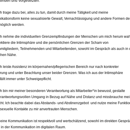
tenden und Vorgesetzten.
rage dazu bei, alles zu tun, damit durch meine Tätigkeit und meine
kationsform keine sexualisierte Gewalt, Vernachlässigung und andere Formen de
möglich werden.
nehme die individuellen Grenzempfindungen der Menschen um mich herum wah
ektiere die Intimsphäre und die persönlichen Grenzen der Scham von
mitgliedern, Teilnehmenden und Mitarbeitenden, sowohl im Gespräch als auch in 
ichen Nähe.
leiste Assistenz im körpernahen/pflegerischen Bereich nur nach konkreter
rung und unter Beachtung unser beider Grenzen. Was ich aus der Intimsphäre
 fällt immer unter Schweigepflicht.
in mir meiner besonderen Verantwortung als Mitarbeiter*in bewusst, gestalte
erantwortungsvollen Umgang in Bezug auf Nähe und Distanz und missbrauche me
cht. Ich beachte dabei das Abstands- und Abstinenzgebot und nutze meine Funktio
r sexuelle Kontakte zu mir anvertrauten Menschen.
e Kommunikation ist respektvoll und wertschätzend, sowohl im direkten Gesprä
 in der Kommunikation im digitalen Raum.