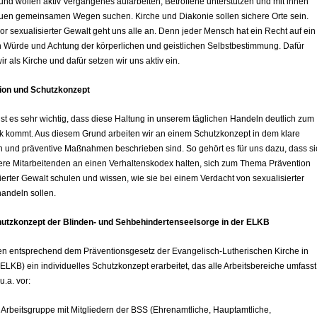
nd wollen aktiv Vergangenes aufarbeiten, Betroffene unterstützen und mit ihnen
uen gemeinsamen Wegen suchen. Kirche und Diakonie sollen sichere Orte sein.
or sexualisierter Gewalt geht uns alle an. Denn jeder Mensch hat ein Recht auf ein
 Würde und Achtung der körperlichen und geistlichen Selbstbestimmung. Dafür
ir als Kirche und dafür setzen wir uns aktiv ein.
ion und Schutzkonzept
ist es sehr wichtig, dass diese Haltung in unserem täglichen Handeln deutlich zum
k kommt. Aus diesem Grund arbeiten wir an einem Schutzkonzept in dem klare
en und präventive Maßnahmen beschrieben sind. So gehört es für uns dazu, dass si
ere Mitarbeitenden an einen Verhaltenskodex halten, sich zum Thema Prävention
ierter Gewalt schulen und wissen, wie sie bei einem Verdacht von sexualisierter
andeln sollen.
utzkonzept der Blinden- und Sehbehindertenseelsorge in der ELKB
en entsprechend dem Präventionsgesetz der Evangelisch-Lutherischen Kirche in
ELKB) ein individuelles Schutzkonzept erarbeitet, das alle Arbeitsbereiche umfasst
u.a. vor:
 Arbeitsgruppe mit Mitgliedern der BSS (Ehrenamtliche, Hauptamtliche,