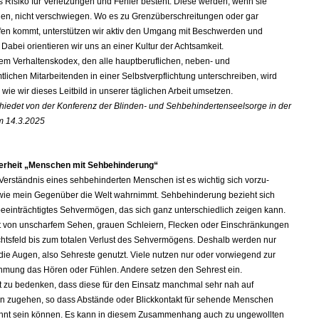
 Risiko für Verletzungen und Fehler besteht. Diese werden, wenn sie
en, nicht verschwiegen. Wo es zu Grenzüberschreitungen oder gar
ffen kommt, unterstützen wir aktiv den Umgang mit Beschwerden und
 Dabei orientieren wir uns an einer Kultur der Achtsamkeit.
em Verhaltenskodex, den alle hauptberuflichen, neben- und
lichen Mitarbeitenden in einer Selbstverpflichtung unterschreiben, wird
, wie wir dieses Leitbild in unserer täglichen Arbeit umsetzen.
hiedet von der Konferenz der Blinden- und Sehbehindertenseelsorge in der
 14.3.2025
rheit „Menschen mit Sehbehinderung“
Verständnis eines sehbehinderten Menschen ist es wichtig sich vorzu-
, wie mein Gegenüber die Welt wahrnimmt. Sehbehinderung bezieht sich
beeinträchtigtes Sehvermögen, das sich ganz unterschiedlich zeigen kann.
ht von unscharfem Sehen, grauen Schleiern, Flecken oder Einschränkungen
htsfeld bis zum totalen Verlust des Sehvermögens. Deshalb werden nur
die Augen, also Sehreste genutzt. Viele nutzen nur oder vorwiegend zur
mung das Hören oder Fühlen. Andere setzen den Sehrest ein.
t zu bedenken, dass diese für den Einsatz manchmal sehr nah auf
n zugehen, so dass Abstände oder Blickkontakt für sehende Menschen
nt sein können. Es kann in diesem Zusammenhang auch zu ungewollten