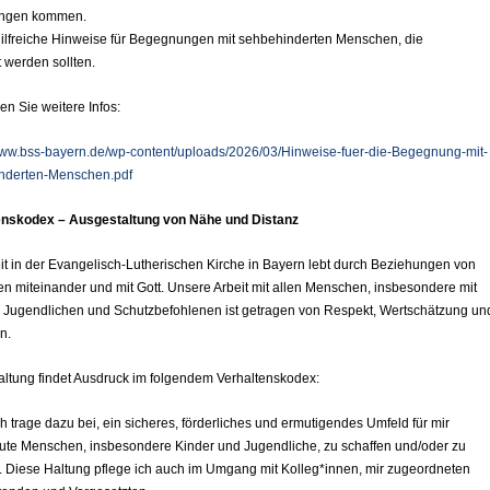
ungen kommen.
hilfreiche Hinweise für Begegnungen mit sehbehinderten Menschen, die
 werden sollten.
den Sie weitere Infos:
/www.bss-bayern.de/wp-content/uploads/2026/03/Hinweise-fuer-die-Begegnung-mit-
nderten-Menschen.pdf
enskodex – Ausgestaltung von Nähe und Distanz
it in der Evangelisch-Lutherischen Kirche in Bayern lebt durch Beziehungen von
 miteinander und mit Gott. Unsere Arbeit mit allen Menschen, insbesondere mit
, Jugendlichen und Schutzbefohlenen ist getragen von Respekt, Wertschätzung un
n.
ltung findet Ausdruck im folgendem Verhaltenskodex:
rage dazu bei, ein sicheres, förderliches und ermutigendes Umfeld für mir
aute Menschen, insbesondere Kinder und Jugendliche, zu schaffen und/oder zu
. Diese Haltung pflege ich auch im Umgang mit Kolleg*innen, mir zugeordneten