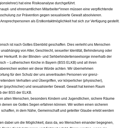
gionslehrer) hat eine Risikoanalyse durchgeführt.
 haupt- und ehrenamtlichen Mitarbeiter*innen müssen eine verpflichtende
sschulung zur Prävention gegen sexualisierte Gewalt absolvieren.
 Ansprechpersonen als Erstkontaktmöglichkeit hat sich zur Verfügung gestellt.
nsch ist nach Gottes Ebenbild geschaffen. Dies verleiht uns Menschen
unabhängig von Alter, Geschlecht, sexueller Identität, Behinderung oder
er Herkunft. In der Blinden- und Sehbehindertenseelsorge innerhalb der
sch – Lutherischen Kirche in Bayern (BSS ELKB) und all ihren
sbereichen wollen wir diese Würde achten. Wir übernehmen
rtung für den Schutz der uns anvertrauten Personen vor grenz-
eitendem Verhalten und Übergriffen, vor körperlicher (physischer),
er (psychischer) und sexualisierter Gewalt. Gewalt hat keinen Raum
lb der BSS der ELKB.
len allen Menschen, besonders Kindern und Jugendlichen, sichere Räume
in denen sie Gottes Segen erfahren können. Wir wollen einen sicheren
schaffen, in dem Nähe, Gemeinschaft und geteilter Glaube erlebt werden
sen dabei um die Möglichkeit, dass da, wo Menschen einander begegnen,