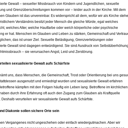
ierte Gewalt – sexueller Missbrauch von Kindern und Jugendlichen, sexuelle
ung und Grenzüberschreitungen kommen vor – leider auch in der Kirche. Mit dem
chen Glauben ist das unvereinbar. Es widerspricht all dem, wofür wir als Kirche steh
istlichem Verständnis besitzt jeder Mensch die gleiche Würde, egal welches
ht, welches Alter, welche Hautfarbe oder welch körperliche oder psychische
ung er hat. Menschen im Glauben und Leben zu stärken, Gemeinschaft und Vertra
lichen, das ist unser Ziel. Sexuelle Belästigung, Grenzverletzungen oder
sierte Gewalt sind dagegen entwürdigend. Sie sind Ausdruck von Selbstüberhöhun
tmissbrauch – sie verursachen Angst, Leid und Zerstörung.
rteilen sexualisierte Gewalt aufs Schärfste
ämt uns, dass Menschen, die Gemeinschaft, Trost oder Orientierung bei uns gesu
tattdessen ausgenutzt und erniedrigt wurden und sexualisierte Gewalt erfahren
etroffene kämpfen mit den Folgen häufig ein Leben lang. Betroffene im kirchlichen
haben durch ihre Erfahrung oft auch den Zugang zum Glauben als Kraftquelle
. Deshalb verurteilen wir sexualisierte Gewalt aufs Schärfste.
nd Diakonie sollen sichere Orte sein
nen Vergangenes nicht ungeschehen oder einfach wiedergutmachen. Aber wir