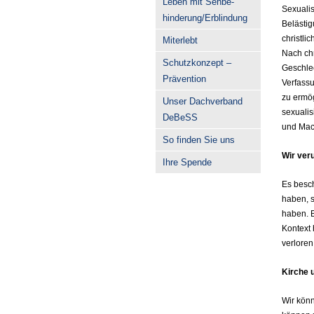
Leben mit Sehbe-
Sexualis
hinderung/Erblindung
Belästig
christli
Miterlebt
Nach chr
Schutzkonzept –
Geschlec
Prävention
Verfass
zu ermög
Unser Dachverband
sexuali
DeBeSS
und Mach
So finden Sie uns
Wir veru
Ihre Spende
Es besch
haben, s
haben. B
Kontext 
verloren
Kirche u
Wir kön