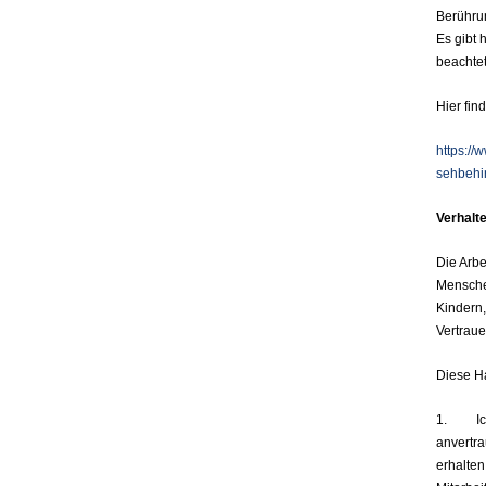
Berühr
Es gibt 
beachtet
Hier fin
https:/
sehbehi
Verhalt
Die Arbe
Menschen
Kindern
Vertraue
Diese Ha
1. Ich t
anvertr
erhalten