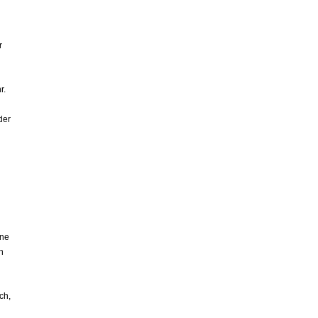
r
r.
der
ine
n
ch,