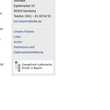
Teilhabe
Egidienplatz 33
90403 Nürnberg
en.
Telefon: 0911 – 81 00 54 55
bss-bayern
@elkb
.de
uen
Unsere Partner
Links
g
Archiv
Impressum und
Datenschutzerklärung
cht