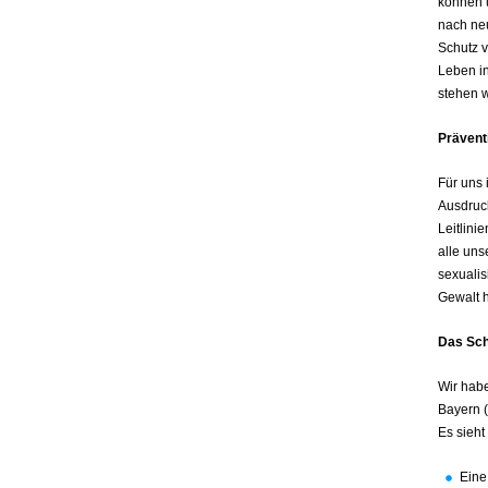
können u
nach ne
Schutz v
Leben in
stehen w
Prävent
Für uns 
Ausdruc
Leitlini
alle uns
sexualis
Gewalt h
Das Sch
Wir hab
Bayern (
Es sieht 
Eine