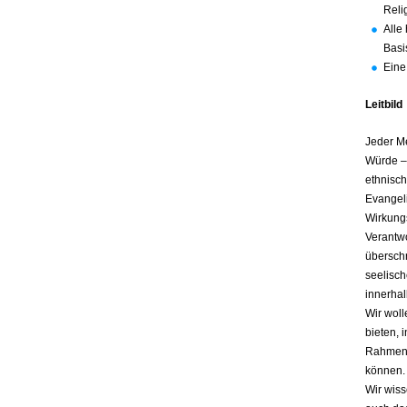
Reli
Alle
Basi
Eine
Leitbild
Jeder Me
Würde – 
ethnisch
Evangeli
Wirkung
Verantwo
überschr
seelisch
innerha
Wir wol
bieten, 
Rahmen 
können.
Wir wis