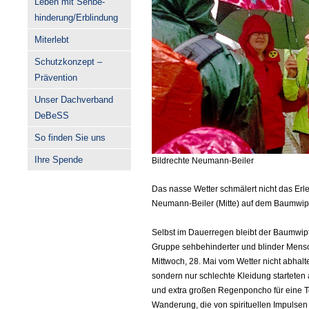
Leben mit Sehbe-
hinderung/Erblindung
Miterlebt
Schutzkonzept –
Prävention
Unser Dachverband
DeBeSS
So finden Sie uns
Ihre Spende
Bildrechte Neumann-Beiler
Das nasse Wetter schmälert nicht das Er
Neumann-Beiler (Mitte) auf dem Baumwipf
Selbst im Dauerregen bleibt der Baumwipf
Gruppe sehbehinderter und blinder Mens
Mittwoch, 28. Mai vom Wetter nicht abhalt
sondern nur schlechte Kleidung starteten
und extra großen Regenponcho für eine Te
Wanderung, die von spirituellen Impulsen