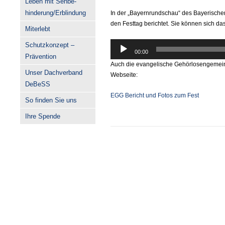
Leben mit Sehbe-
hinderung/Erblindung
In der „Bayernrundschau“ des Bayerisch
den Festtag berichtet. Sie können sich 
Miterlebt
Audio-
Schutzkonzept –
00:00
Player
Prävention
Auch die evangelische Gehörlosengemeinde 
Unser Dachverband
Webseite:
DeBeSS
EGG Bericht und Fotos zum Fest
So finden Sie uns
Ihre Spende