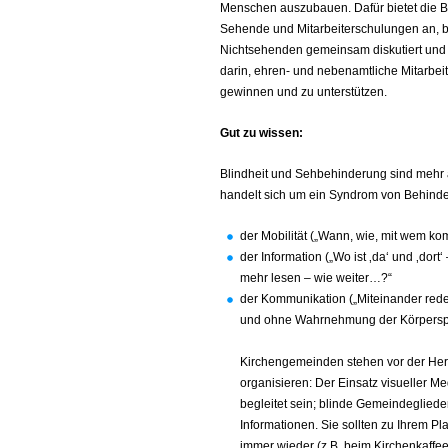
Menschen auszubauen. Dafür bietet die B
Sehende und Mitarbeiterschulungen an, 
Nichtsehenden gemeinsam diskutiert und 
darin, ehren- und nebenamtliche Mitarbeit
gewinnen und zu unterstützen.
Gut zu wissen:
Blindheit und Sehbehinderung sind mehr a
handelt sich um ein Syndrom von Behind
der Mobilität („Wann, wie, mit wem k
der Information („Wo ist ‚da‘ und ‚dort
mehr lesen – wie weiter…?“
der Kommunikation („Miteinander red
und ohne Wahrnehmung d
A
Kirchengemeinden stehen vor der Hera
organisieren: Der Einsatz visueller M
begleitet sein; blinde Gemeindeglied
Informationen. Sie sollten zu Ihrem P
immer wieder (z.B. beim Kirchenkaff