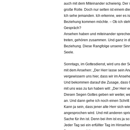
auch mit dem Miteinander schwierig. Der st
große Rolle. Doch nur selten ist einem d
Ich sehe jemanden. Ich erkenne, wer es ist.
Beziehung kommen möchte. – Ob ich stehe
Gespräch?
Ansehen haben und miteinander spreche
treten, gehören zusammen. Und ganz in d
Beziehung. Diese Rangfolge unserer Sinne 
Seele.
Sonntags, im Gottesdienst, wird uns der
mit dem Ansehen: „Der Herr lasse sein Ange
vergewissern uns hier, dass wir im Anseh
Und bekommen darauf die Zusage, dass Got
mit uns was zu tun haben will: „Der Herr e
Diesen Segen Gottes geben wir weiter, we
an. Und dann gehe ich noch einen Schritt we
Kann ja sein, dass jener alte Herr sich wie
angesprochen wird. Und mit anderen spri
Sache für ihn ist. Denn bei ihm ist es ja so
Jeder Tag sei ein erfüllter Tag im Hinseh