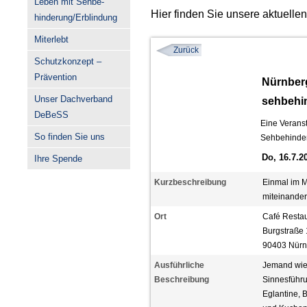
Leben mit Sehbe-
Hier finden Sie unsere aktuelle
hinderung/Erblindung
Miterlebt
Zurück
Schutzkonzept –
Prävention
Nürnberg
Unser Dachverband
sehbehi
DeBeSS
Eine Veranst
So finden Sie uns
Sehbehinder
Do, 16.7.2
Ihre Spende
Kurzbeschreibung
Einmal im M
miteinande
Ort
Café Restau
Burgstraße 
90403 Nürn
Ausführliche
Jemand wie 
Beschreibung
Sinnesführu
Eglantine, 