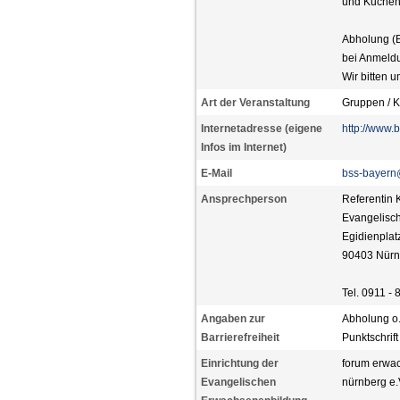
und Kuchen
Abholung (B
bei Anmeldu
Wir bitten 
Art der Veranstaltung
Gruppen / K
Internetadresse (eigene
http://www.
Infos im Internet)
E-Mail
bss-bayern
Ansprechperson
Referentin 
Evangelisc
Egidienplat
90403 Nürn
Tel. 0911 - 
Angaben zur
Abholung o.
Barrierefreiheit
Punktschrift
Einrichtung der
forum erwa
Evangelischen
nürnberg e.