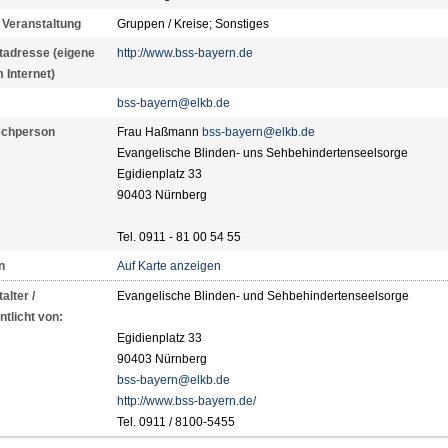
 Veranstaltung
Gruppen / Kreise; Sonstiges
etadresse (eigene
http://www.bss-bayern.de
m Internet)
bss-bayern@elkb.de
echperson
Frau Haßmann
bss-bayern@elkb.de
Evangelische Blinden- uns Sehbehindertenseelsorge
Egidienplatz 33
90403 Nürnberg
Tel. 0911 - 81 00 54 55
n
Auf Karte anzeigen
alter /
Evangelische Blinden- und Sehbehindertenseelsorge
ntlicht von:
Egidienplatz 33
90403 Nürnberg
bss-bayern@elkb.de
http://www.bss-bayern.de/
Tel. 0911 / 8100-5455