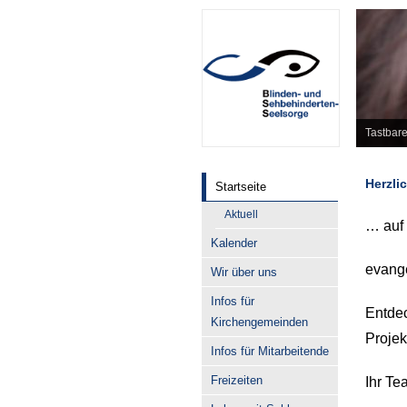
Tastbare
Herzli
Startseite
Aktuell
… auf 
Kalender
evange
Wir über uns
Infos für
Entdec
Kirchengemeinden
Projek
Infos für Mitarbeitende
Freizeiten
Ihr Te