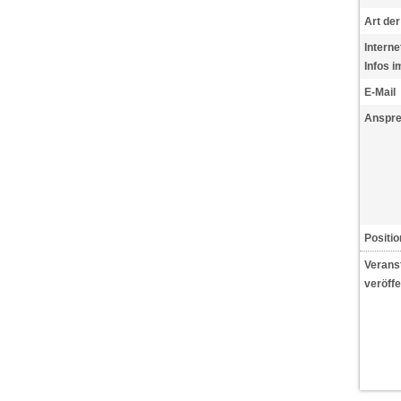
Art der
Intern
Infos i
E-Mail
Anspr
Positio
Veranst
veröffe