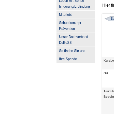
Leben mit Sehbe-
Hier f
hinderung/Erblindung
Miterlebt
Zu
Schutzkonzept –
Prävention
Unser Dachverband
DeBeSS
So finden Sie uns
Ihre Spende
Kurzbe
Ort
Ausfüh
Beschr