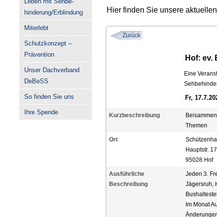
Leben mit Sehbe-
Hier finden Sie unsere aktuelle
hinderung/Erblindung
Miterlebt
Zurück
Schutzkonzept –
Prävention
Hof: ev.
Unser Dachverband
Eine Veranst
DeBeSS
Sehbehinder
So finden Sie uns
Fr, 17.7.2
Ihre Spende
Kurzbeschreibung
Beisammens
Themen
Ort
Schützenha
Hauptstr. 1
95028 Hof
Ausführliche
Jeden 3. Fr
Beschreibung
Jägersruh, H
Bushaltestel
Im Monat Au
Änderungen