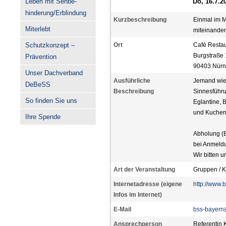
Leben mit Sehbe-
Do, 16.7.2
hinderung/Erblindung
Kurzbeschreibung
Einmal im M
Miterlebt
miteinande
Schutzkonzept –
Ort
Café Restau
Burgstraße 
Prävention
90403 Nürn
Unser Dachverband
Ausführliche
Jemand wie 
DeBeSS
Beschreibung
Sinnesführu
So finden Sie uns
Eglantine, 
und Kuchen
Ihre Spende
Abholung (B
bei Anmeldu
Wir bitten 
Art der Veranstaltung
Gruppen / K
Internetadresse (eigene
http://www.
Infos im Internet)
E-Mail
bss-bayern
Ansprechperson
Referentin 