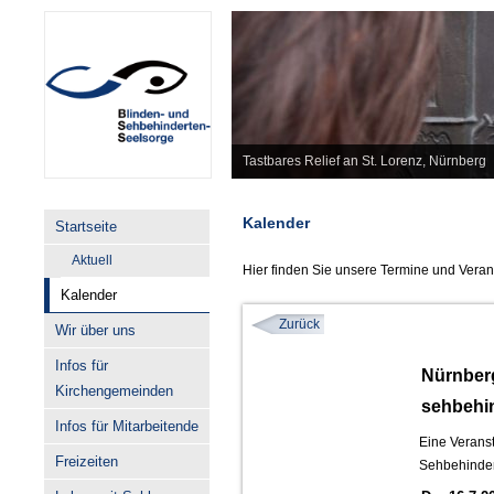
Tastbares Relief an St. Lorenz, Nürnberg
Kalender
Startseite
Aktuell
Hier finden Sie unsere Termine und Veran
Kalender
Zurück
Wir über uns
Infos für
Nürnberg
Kirchengemeinden
sehbehi
Infos für Mitarbeitende
Eine Veranst
Freizeiten
Sehbehinder