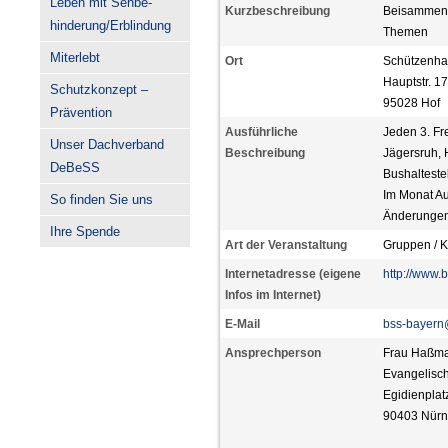
Leben mit Sehbe-
Kurzbeschreibung
Beisammens
hinderung/Erblindung
Themen
Miterlebt
Ort
Schützenha
Hauptstr. 1
Schutzkonzept –
95028 Hof
Prävention
Ausführliche
Jeden 3. Fr
Unser Dachverband
Beschreibung
Jägersruh, H
DeBeSS
Bushaltestel
Im Monat Au
So finden Sie uns
Änderungen
Ihre Spende
Art der Veranstaltung
Gruppen / K
Internetadresse (eigene
http://www.
Infos im Internet)
E-Mail
bss-bayern
Ansprechperson
Frau Haßm
Evangelisc
Egidienplat
90403 Nürn