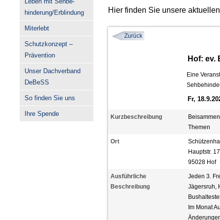
Leben mit Sehbe-
Hier finden Sie unsere aktuelle
hinderung/Erblindung
Miterlebt
Zurück
Schutzkonzept –
Prävention
Hof: ev.
Unser Dachverband
Eine Veranst
DeBeSS
Sehbehinder
So finden Sie uns
Fr, 18.9.2
Ihre Spende
Kurzbeschreibung
Beisammens
Themen
Ort
Schützenha
Hauptstr. 1
95028 Hof
Ausführliche
Jeden 3. Fr
Beschreibung
Jägersruh, H
Bushaltestel
Im Monat Au
Änderungen