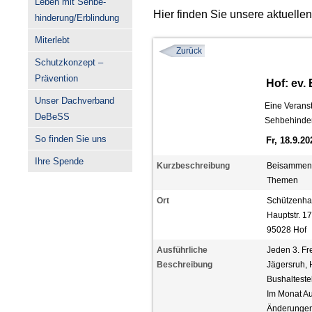
Leben mit Sehbe-
Hier finden Sie unsere aktuelle
hinderung/Erblindung
Miterlebt
Zurück
Schutzkonzept –
Prävention
Hof: ev.
Unser Dachverband
Eine Veranst
DeBeSS
Sehbehinder
So finden Sie uns
Fr, 18.9.2
Ihre Spende
Kurzbeschreibung
Beisammens
Themen
Ort
Schützenha
Hauptstr. 1
95028 Hof
Ausführliche
Jeden 3. Fr
Beschreibung
Jägersruh, H
Bushaltestel
Im Monat Au
Änderungen